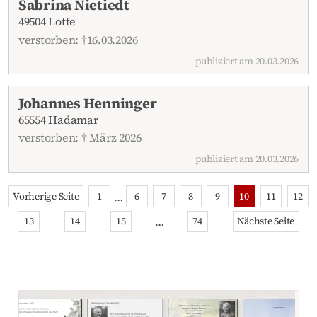
Sabrina Nietiedt
49504 Lotte
verstorben: †16.03.2026
publiziert am 20.03.2026
Johannes Henninger
65554 Hadamar
verstorben: † März 2026
publiziert am 20.03.2026
…
Vorherige Seite
1
6
7
8
9
10
11
12
…
13
14
15
74
Nächste Seite