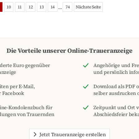
…
10
11
12
13
14
74
Nächste Seite
Die Vorteile unserer Online-Traueranzeige
nderte Euro gegenüber
Angehörige und Fre
anzeige
und persönlich inf
iten per E-Mail,
Download als PDF o
r Facebook
selber ausdrucken o
line-Kondolenzbuch für
Zeitpunkt und Ort 
dungen von Trauernden
Abschiedsfeier be
Jetzt Traueranzeige erstellen