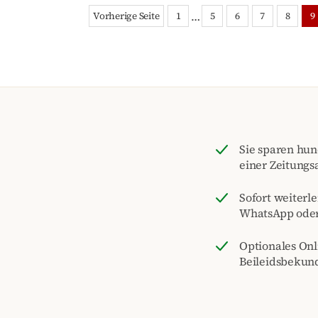
…
Vorherige Seite
1
5
6
7
8
9
Sie sparen hu
einer Zeitungs
Sofort weiterle
WhatsApp ode
Optionales On
Beileidsbekun