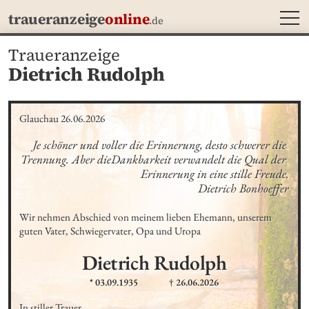
MEN
traueranzeige
online
.de
Traueranzeige
Dietrich Rudolph
Glauchau 26.06.2026
Je schöner und voller die Erinnerung, desto schwerer die 
Trennung. Aber dieDankbarkeit verwandelt die Qual der 
Erinnerung in eine stille Freude.

Dietrich Bonhoeffer
Wir nehmen Abschied von meinem lieben Ehemann, unserem 
guten Vater, Schwiegervater, Opa und Uropa
Dietrich
Rudolph
* 03.09.1935
† 26.06.2026
In stiller Trauer
