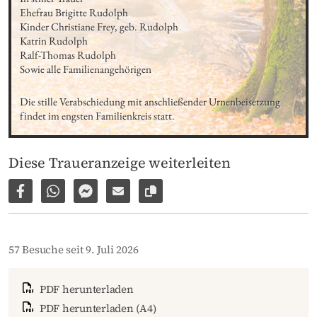
Ehefrau Brigitte Rudolph

Kinder Christiane Frey, geb. Rudolph

Katrin Rudolph

Ralf-Thomas Rudolph

Sowie alle Familienangehörigen
Die stille Verabschiedung mit anschließender Urnenbeisetzung

findet im engsten Familienkreis statt.
Diese Traueranzeige weiterleiten
Auf Facebook teilen
Per WhatsApp weiterleiten
Per Facebook Messenger weiterleiten
Per E-Mail versenden
Link zur Seite kopieren
57 Besuche seit 9. Juli 2026
PDF herunterladen
PDF herunterladen (A4)