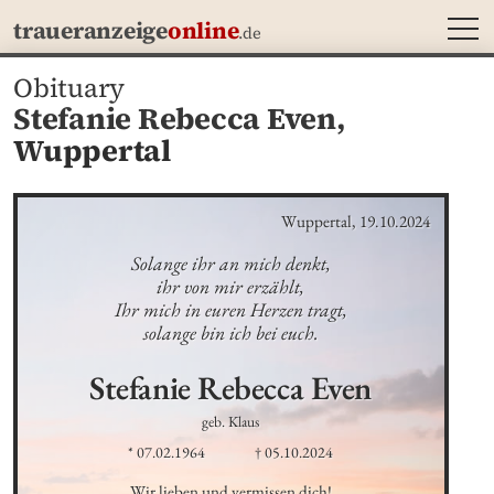
MEN
traueranzeige
online
.de
Obituary
Stefanie Rebecca Even,
Wuppertal
Wuppertal, 19.10.2024
Solange ihr an mich denkt,

ihr von mir erzählt,

Ihr mich in euren Herzen tragt,

solange bin ich bei euch.
Stefanie Rebecca
Even
geb. Klaus
* 07.02.1964
† 05.10.2024
Wir lieben und vermissen dich!
