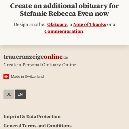
Create an additional obituary for
Stefanie Rebecca Even now
Design another
Obituary
, a
Note of Thanks
or a
Commemoration
.
traueranzeige
online
.de
Create a Personal Obituary Online
Made in Switzerland
DE
EN
Imprint & Data Protection
General Terms and Conditions