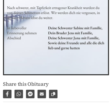
Nach schwerer, mit Tapferkeit ertragener Krankheit wurdest du 
von deinen Schmerzen erlöst. Wir werden dich nie vergessen, in 
unseren Herzen lebst du weiter.
In liebevoller 
Deine Schwester Sabine mit Familie,

Erinnerung nehmen 
Dein Bruder Jens mit Familie,

Abschied
Deine Schwester Jana mit Familie,

Sowie deine Freunde und alle die dich 
lieb und gerne hatten
Share this Obituary
Share on Facebook
Share via WhatsApp
Share via Facebook Messenger
Share via E-Mail
Copy link to page