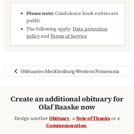
Please note:
Condolence book entries are
public
The following apply:
Data protection
policy
and
Terms of Service
Obituaries Mecklenburg-Western Pomerania
Create an additional obituary for
Olaf Baaske now
Design another
Obituary
, a
Note of Thanks
or a
Commemoration
.