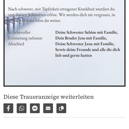
Nach schwerer, mit Tapferkeit ertragener Krankheit wurdest du 
von deinen Schmerzen erlöst. Wir werden dich nie vergessen, in 
unseren Herzen lebst du weiter.
In liebevoller 
Deine Schwester Sabine mit Familie,

Erinnerung nehmen 
Dein Bruder Jens mit Familie,

Abschied
Deine Schwester Jana mit Familie,

Sowie deine Freunde und alle die dich 
lieb und gerne hatten
Diese Traueranzeige weiterleiten
Auf Facebook teilen
Per WhatsApp weiterleiten
Per Facebook Messenger weiterleiten
Per E-Mail versenden
Link zur Seite kopieren