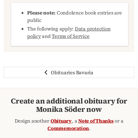
Please note:
Condolence book entries are
public
The following apply:
Data protection
policy
and
Terms of Service
Obituaries Bavaria
Create an additional obituary for
Monika Söder now
Design another
Obituary
, a
Note of Thanks
or a
Commemoration
.