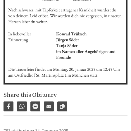
Nach schwerer, mit Tapferkeit ertragener Krankheit wurdest du 
von deinem Leid erlöst. Wir werden dich nie vergessen, in unseren 
Herzen lebst du weiter.
In liebevoller 
Konrad Trülzsch

Erinnerung
Jürgen Söder

Tanja Söder

im Namen aller Angehörigen und 
Freunde
Die Trauerfeier findet am Montag, 20. Januar 2025 um 12.45 Uhr 
am Ostfriedhof St. Martinsplatz 1 in München statt.
Share this Obituary
Share on Facebook
Share via WhatsApp
Share via Facebook Messenger
Share via E-Mail
Copy link to page
783 visits since 14. January 2025