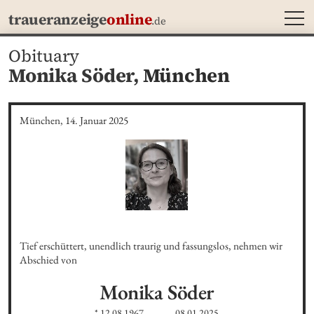
MEN
traueranzeige
online
.de
Obituary
Monika Söder,
München
München, 14. Januar 2025
Tief erschüttert, unendlich traurig und fassungslos, nehmen wir 
Abschied von
Monika
Söder
* 12.08.1967
08.01.2025