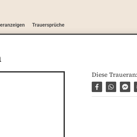
ueranzeigen
Trauersprüche
n
Diese Traueranz
Auf Facebook tei
Per WhatsA
Per 