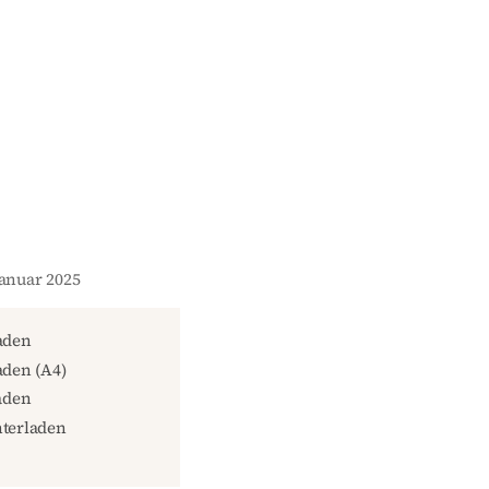
Januar 2025
aden
den (A4)
aden
terladen