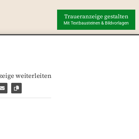
Traueranzeige gestalten
Mit Textbausteinen & Bildvorlagen
eige weiterleiten
len
pp weiterleiten
Facebook Messenger weiterleiten
Per E-Mail versenden
Link zur Seite kopieren