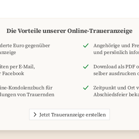
Die Vorteile unserer Online-Traueranzeige
nderte Euro gegenüber
Angehörige und Fre
anzeige
und persönlich inf
iten per E-Mail,
Download als PDF o
r Facebook
selber ausdrucken o
line-Kondolenzbuch für
Zeitpunkt und Ort 
dungen von Trauernden
Abschiedsfeier be
Jetzt Traueranzeige erstellen