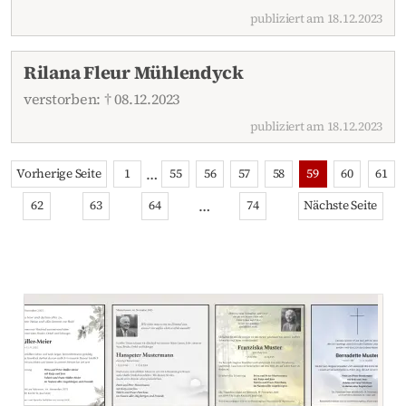
publiziert am 18.12.2023
Rilana Fleur Mühlendyck
verstorben: † 08.12.2023
publiziert am 18.12.2023
…
Vorherige Seite
1
55
56
57
58
59
60
61
…
62
63
64
74
Nächste Seite