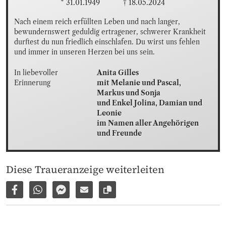
* 31.01.1949
† 18.05.2024
Nach einem reich erfüllten Leben und nach langer, 
bewundernswert geduldig ertragener, schwerer Krankheit 
durftest du nun friedlich einschlafen. Du wirst uns fehlen 
und immer in unseren Herzen bei uns sein.
In liebevoller 
Anita Gilles

Erinnerung
mit Melanie und Pascal,

Markus und Sonja

und Enkel Jolina, Damian und 
Leonie

im Namen aller Angehörigen 
und Freunde
Diese Traueranzeige weiterleiten
Auf Facebook teilen
Per WhatsApp weiterleiten
Per Facebook Messenger weiterleiten
Per E-Mail versenden
Link zur Seite kopieren