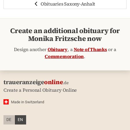
Obituaries Saxony-Anhalt
Create an additional obituary for
Monika Fritzsche now
Design another
Obituary
, a
Note of Thanks
or a
Commemoration
.
traueranzeige
online
.de
Create a Personal Obituary Online
Made in Switzerland
DE
EN