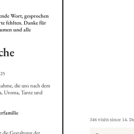
tende Wort, gesprochen 
e fehlten. Danke für 
umen und alle 
che
025
lnahme, die uns nach dem 
a, Uroma, Tante und 
rfamilie
346 visits since 14. 
 die Gestaltung der 