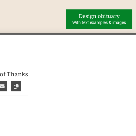
Design obituary
With text examples & images
 of Thanks
ok
WhatsApp
e via Facebook Messenger
Share via E-Mail
Copy link to page