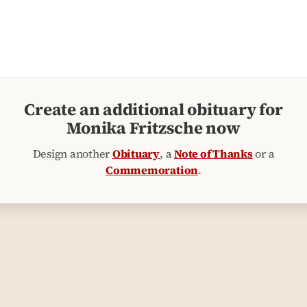
Create an additional obituary for
Monika Fritzsche now
Design another
Obituary
, a
Note of Thanks
or a
Commemoration
.