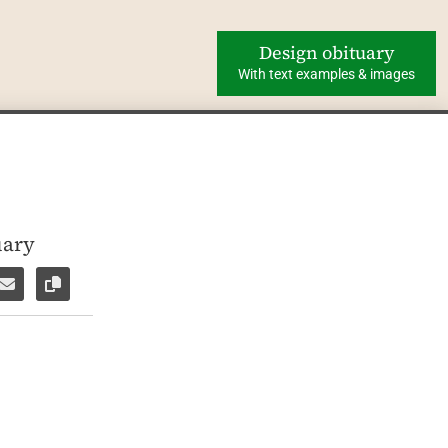
Design obituary
With text examples & images
uary
ok
WhatsApp
e via Facebook Messenger
Share via E-Mail
Copy link to page