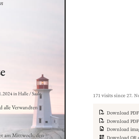
en
e
.2024 in Halle / Saale
171 visits since 27.
d alle Verwandten
Download PDF
Download PDF 
Download ima
et am Mittwoch, den 
Download QR 