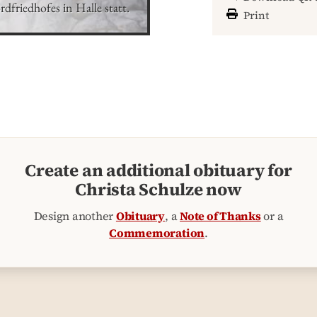
dfriedhofes in Halle statt.
Print
Create an additional obituary for
Christa Schulze now
Design another
Obituary
, a
Note of Thanks
or a
Commemoration
.