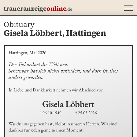
MEN
traueranzeige
online
.de
Obituary
Gisela Löbbert,
Hattingen
Hattingen, Mai 2026
Der Tod ordnet die Welt neu.

Scheinbar hat sich nichts verändert, und doch ist alles 
anders geworden.
In Liebe und Dankbarkeit nehmen wir Abschied von
Gisela
Löbbert
* 06.10.1940
† 25.05.2026
Was du uns gegeben hast, bleibt in unseren Herzen. Wir sind 
dankbar für jeden gemeinsamen Moment.