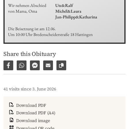
Wir nehmen Abschied 
Ute&Ralf

von Mama, Oma
Michél&Laura

Jan-Philipp&Katharina
Die Beisetzung ist am 12.06.

Um 10:00 Uhr Bredenscheiderstraße 18 Hattingen
Share this Obituary
Share on Facebook
Share via WhatsApp
Share via Facebook Messenger
Share via E-Mail
Copy link to page
41 visits since 3. June 2026
Download PDF
Download PDF (A4)
Download image
Download QR code