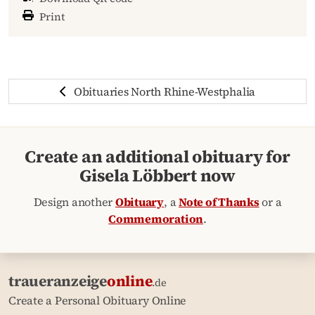
Print
Obituaries North Rhine-Westphalia
Create an additional obituary for
Gisela Löbbert now
Design another
Obituary
, a
Note of Thanks
or a
Commemoration
.
traueranzeige
online
.de
Create a Personal Obituary Online