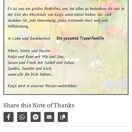
Es ist uns ein großes Bedürfnis, uns bei allen zu bedanken, die uns in 
der Zeit des Abschieds von Katja unterstützt haben. Wir sind 
dankbar für jede Umarmung, jedes tröstende Wort und jede 
Hilfeleistung.
In Liebe und Dankbarkeit
Die gesamte Trauerfamilie
Albert, Dieter und Dustin

Antje und René mit Mia und Sina,

Susan und Frank mit Isabell und Julian,

Sandra, Janette und Gerd,

sowie alle die Dich liebten...
Katja wird in unseren Herzen weiterleben.
Share this Note of Thanks
Share on Facebook
Share via WhatsApp
Share via Facebook Messenger
Share via E-Mail
Copy link to page