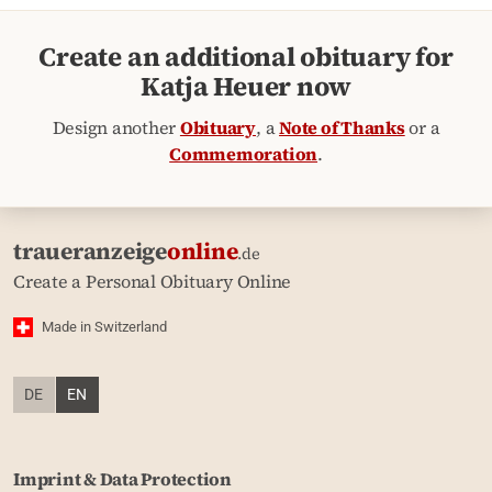
Create an additional obituary for
Katja Heuer now
Design another
Obituary
, a
Note of Thanks
or a
Commemoration
.
traueranzeige
online
.de
Create a Personal Obituary Online
Made in Switzerland
DE
EN
Imprint & Data Protection