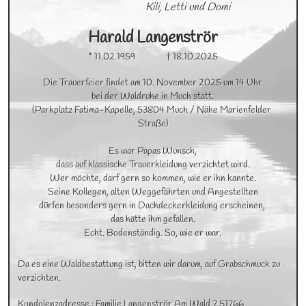
Kili, Letti und Domi
Harald
Langenströr
* 11.02.1959
† 18.10.2025
Die Trauerfeier findet am 10. November 2025 um 14 Uhr

bei der Waldruhe in Much statt.

(Parkplatz Fatima-Kapelle, 53804 Much / Nähe Marienfelder 
Straße)

Es war Papas Wunsch,

dass auf klassische Trauerkleidung verzichtet wird.

Wer möchte, darf gern so kommen, wie er ihn kannte.

Seine Kollegen, alten Weggefährten und Angestellten

dürfen besonders gern in Dachdeckerkleidung erscheinen, 

das hätte ihm gefallen.

Echt. Bodenständig. So, wie er war.
Da es eine Waldbestattung ist, bitten wir darum, auf Grabschmuck zu 
verzichten.
Kondolenzadresse : Familie Langenströr Am Wald 7 51766 