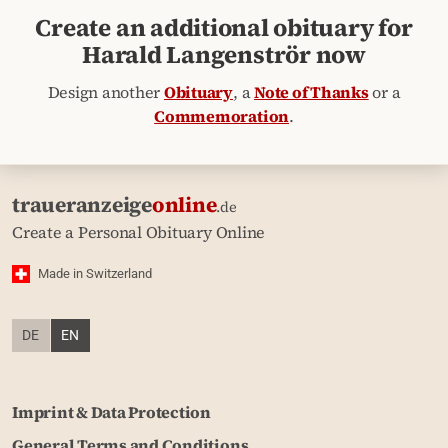
Create an additional obituary for
Harald Langenströr now
Design another
Obituary
, a
Note of Thanks
or a
Commemoration
.
traueranzeige
online
.de
Create a Personal Obituary Online
Made in Switzerland
DE
EN
Imprint & Data Protection
General Terms and Conditions