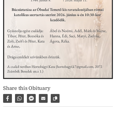
* 1944. június 8.
† 2026. május 11.
Búcsúztatása az Óbudai Temető kis ravatalozójában római 
katolikus szertartás szerint 2026. június 4-én 10:30-kor 
kezdődik.
Gyászolja egész családja: 
Ábel és Noémi, Adél, Márk és Merse, 
Tibor, Péter, Bozsóka és 
Hanna, Édi, Saci, Matyi, Zselyke, 
Zoli, Zsófi és Péter, Kata 
Ágota, Réka.
és Arno,
Drága emlékét szívünkben őrizzük.
A család nevében Hortobágyi Kata (hortobagyi.k7@gmail.com, 2072 
Zsámbék Benedek utca 1.)
Share this Obituary
Share on Facebook
Share via WhatsApp
Share via Facebook Messenger
Share via E-Mail
Copy link to page