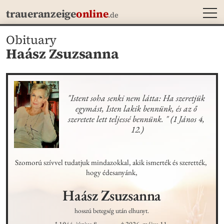
MEN
traueranzeige
online
.de
Obituary
Haász Zsuzsanna
"Istent soha senki nem látta: Ha szeretjük 
egymást, Isten lakik bennünk, és az ő 
szeretete lett teljessé bennünk. " (1 János 4, 
12.)
Szomorú szívvel tudatjuk mindazokkal, akik ismerték és szerették, 
hogy édesanyánk,
Haász
Zsuzsanna
hosszú betegség után elhunyt.