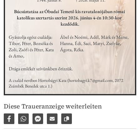
* 1944. június 8.
† 2026. május 11.
Búcsúztatása az Óbudai Temető kis ravatalozójában római 
katolikus szertartás szerint 2026. június 4-én 10:30-kor 
kezdődik.
Gyászolja egész családja: 
Ábel és Noémi, Adél, Márk és Merse, 
Tibor, Péter, Bozsóka és 
Hanna, Édi, Saci, Matyi, Zselyke, 
Zoli, Zsófi és Péter, Kata 
Ágota, Réka.
és Arno,
Drága emlékét szívünkben őrizzük.
A család nevében Hortobágyi Kata (hortobagyi.k7@gmail.com, 2072 
Zsámbék Benedek utca 1.)
Diese Traueranzeige weiterleiten
Auf Facebook teilen
Per WhatsApp weiterleiten
Per Facebook Messenger weiterleiten
Per E-Mail versenden
Link zur Seite kopieren