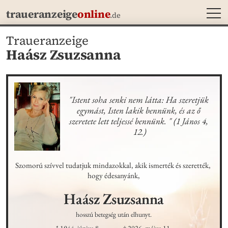
MEN
traueranzeige
online
.de
Traueranzeige
Haász Zsuzsanna
"Istent soha senki nem látta: Ha szeretjük 
egymást, Isten lakik bennünk, és az ő 
szeretete lett teljessé bennünk. " (1 János 4, 
12.)
Szomorú szívvel tudatjuk mindazokkal, akik ismerték és szerették, 
hogy édesanyánk,
Haász
Zsuzsanna
hosszú betegség után elhunyt.