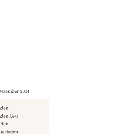
 Dezember 2024
aden
den (A4)
aden
terladen