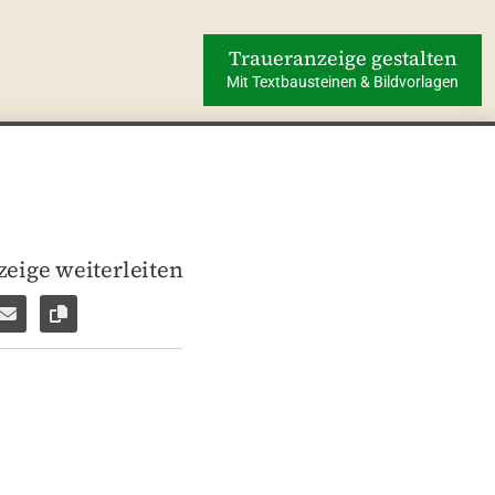
Traueranzeige gestalten
Mit Textbausteinen & Bildvorlagen
eige weiterleiten
len
pp weiterleiten
Facebook Messenger weiterleiten
Per E-Mail versenden
Link zur Seite kopieren