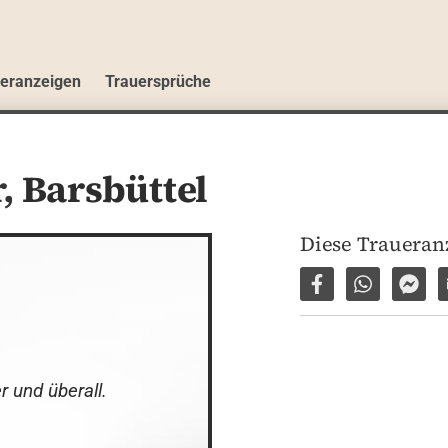
ueranzeigen
Trauersprüche
r,
Barsbüttel
Diese Traueranz
Auf Facebook tei
Per WhatsA
Per 
r und überall.