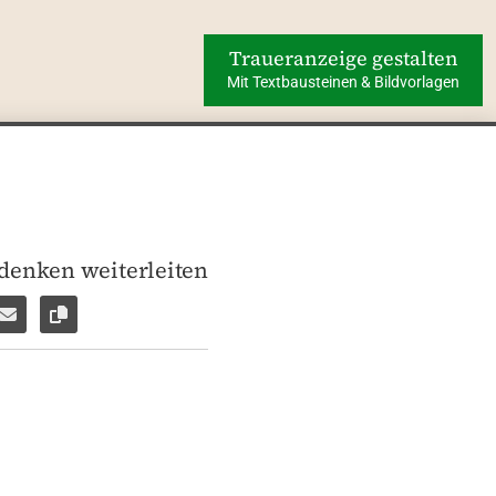
Traueranzeige gestalten
Mit Textbausteinen & Bildvorlagen
edenken weiterleiten
len
pp weiterleiten
Facebook Messenger weiterleiten
Per E-Mail versenden
Link zur Seite kopieren