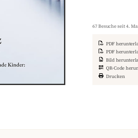
67 Besuche seit 4. Ma
z
PDF herunterl
5
PDF herunterla
Bild herunterl
de Kinder: 

QR-Code herun
Drucken