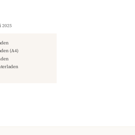
i 2025
aden
den (A4)
aden
terladen