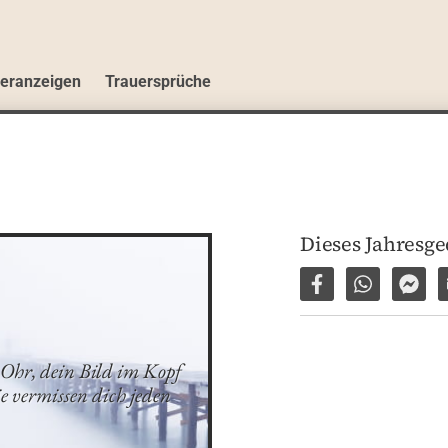
ueranzeigen
Trauersprüche
Dieses Jahresg
Auf Facebook tei
Per WhatsA
Per 
Ohr, dein Bild im Kopf 
vermissen dich jeden 