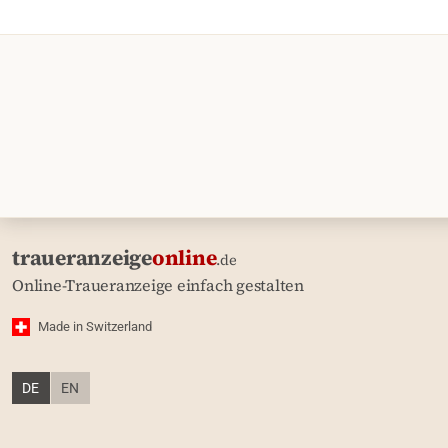
traueranzeige
online
.de
Online-Traueranzeige einfach gestalten
Made in Switzerland
DE
EN