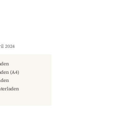
il 2024
aden
den (A4)
aden
terladen