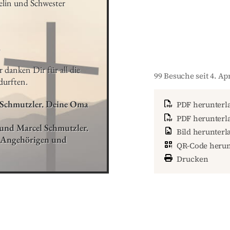
elin und Schwester
4
danken Dir für all die 
99 Besuche seit 4. Apr
durften.
Schmutzler. Deine Oma 
PDF herunterl
PDF herunterla
und Marcel Schmutzler.

Bild herunterl
 Angehörigen und 
QR-Code herun
Drucken