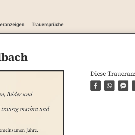
ueranzeigen
Trauersprüche
dbach
Diese Traueranz
Auf Facebook tei
Per WhatsA
Per 
n, Bilder und 
d traurig machen und 
gemeinsamen Jahre, 