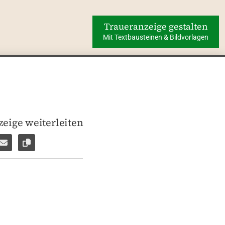
Traueranzeige gestalten
Mit Textbausteinen & Bildvorlagen
eige weiterleiten
len
pp weiterleiten
Facebook Messenger weiterleiten
Per E-Mail versenden
Link zur Seite kopieren