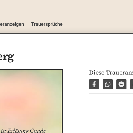
ueranzeigen
Trauersprüche
erg
Diese Traueranz
Auf Facebook tei
Per WhatsA
Per 
 ist Erlösung Gnade