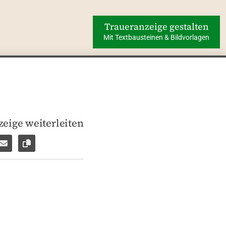
Traueranzeige gestalten
Mit Textbausteinen & Bildvorlagen
eige weiterleiten
len
pp weiterleiten
Facebook Messenger weiterleiten
Per E-Mail versenden
Link zur Seite kopieren