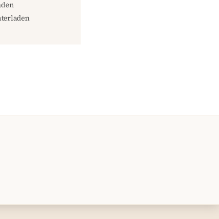
aden
terladen