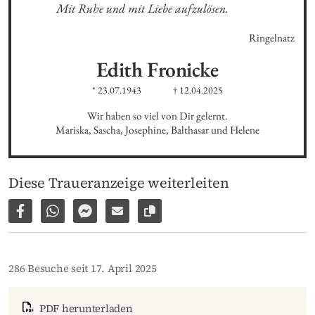
Mit Ruhe und mit Liebe aufzulösen.
Ringelnatz
Edith
Fronicke
* 23.07.1943
† 12.04.2025
Wir haben so viel von Dir gelernt.

Mariska, Sascha, Josephine, Balthasar und Helene
Diese Traueranzeige weiterleiten
Auf Facebook teilen
Per WhatsApp weiterleiten
Per Facebook Messenger weiterleiten
Per E-Mail versenden
Link zur Seite kopieren
286 Besuche seit 17. April 2025
PDF herunterladen