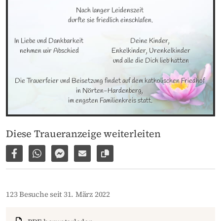
Nach langer Leidenszeit 

durfte sie friedlich einschlafen.
In Liebe und Dankbarkeit 
Deine Kinder, 

nehmen wir Abschied
Enkelkinder, Urenkelkinder

und alle die Dich lieb hatten
Die Trauerfeier und Beisetzung findet auf dem katholischen Friedhof 
in Nörten-Hardenberg, 

im engsten Familienkreis statt.
Diese Traueranzeige weiterleiten
Auf Facebook teilen
Per WhatsApp weiterleiten
Per Facebook Messenger weiterleiten
Per E-Mail versenden
Link zur Seite kopieren
123 Besuche seit 31. März 2022