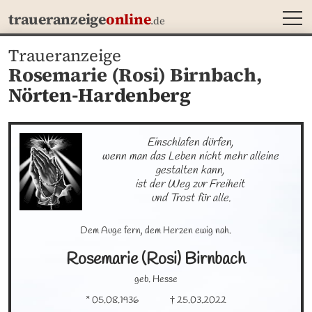
MEN
traueranzeige
online
.de
Traueranzeige
Rosemarie (Rosi) Birnbach,
Nörten-Hardenberg
Einschlafen dürfen, 

wenn man das Leben nicht mehr alleine 
gestalten kann, 

ist der Weg zur Freiheit 

und Trost für alle.
Dem Auge fern, dem Herzen ewig nah.
Rosemarie (Rosi)
Birnbach
geb. Hesse
* 05.08.1936
† 25.03.2022