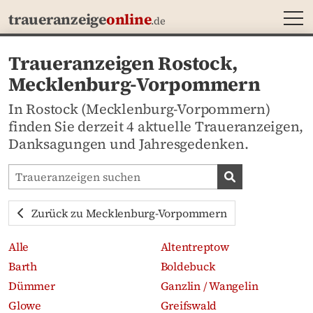
MEN
traueranzeige
online
.de
Traueranzeigen Rostock,
Mecklenburg-Vorpommern
In Rostock (Mecklenburg-Vorpommern)
finden Sie derzeit 4 aktuelle Traueranzeigen,
Danksagungen und Jahresgedenken.
Traueranzeigen-Portal durchsuchen
Traueranzeige
Zurück zu Mecklenburg-Vorpommern
Alle
Altentreptow
Barth
Boldebuck
Dümmer
Ganzlin / Wangelin
Glowe
Greifswald