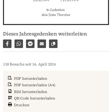
03.10.1949
† 21.04.1974
In Gedenken 

dein Sohn Thorsten
Dieses Jahresgedenken weiterleiten
Auf Facebook teilen
Per WhatsApp weiterleiten
Per Facebook Messenger weiterleiten
Per E-Mail versenden
Link zur Seite kopieren
138 Besuche seit 16. April 2024
PDF herunterladen
PDF herunterladen (A4)
Bild herunterladen
QR-Code herunterladen
Drucken