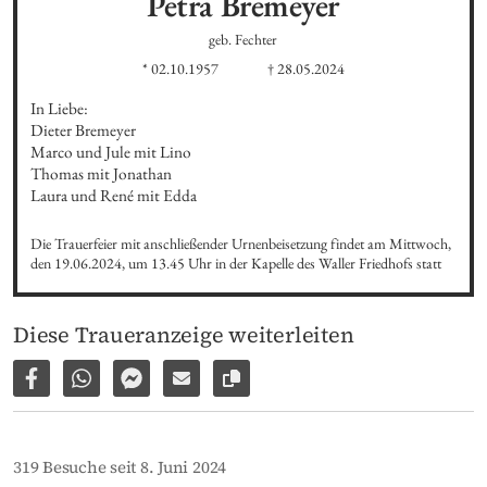
Petra
Bremeyer
geb. Fechter
* 02.10.1957
† 28.05.2024
In Liebe: 

Dieter Bremeyer 

Marco und Jule mit Lino

Thomas mit Jonathan

Laura und René mit Edda
Die Trauerfeier mit anschließender Urnenbeisetzung findet am Mittwoch, 
den 19.06.2024, um 13.45 Uhr in der Kapelle des Waller Friedhofs statt
Diese Traueranzeige weiterleiten
Auf Facebook teilen
Per WhatsApp weiterleiten
Per Facebook Messenger weiterleiten
Per E-Mail versenden
Link zur Seite kopieren
319 Besuche seit 8. Juni 2024