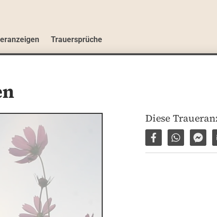
ueranzeigen
Trauersprüche
en
Diese Traueranz
Auf Facebook tei
Per WhatsA
Per 