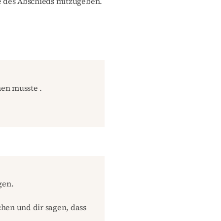
 des Abschieds mitzugeben.
hen musste .
gen.
hen und dir sagen, dass