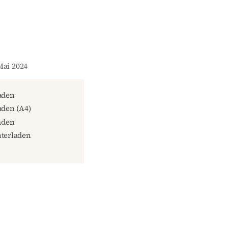
Mai 2024
aden
den (A4)
aden
terladen