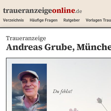
traueranzeige
online
.de
Verzeichnis
Häufige Fragen
Ratgeber
Vorlagen Tra
Traueranzeige
Andreas Grube,
Münch
Du fehlst!