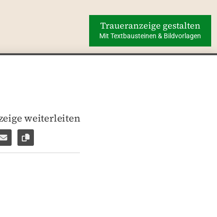
Traueranzeige gestalten
Mit Textbausteinen & Bildvorlagen
eige weiterleiten
len
pp weiterleiten
Facebook Messenger weiterleiten
Per E-Mail versenden
Link zur Seite kopieren