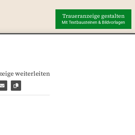
Traueranzeige gestalten
Mit Textbausteinen & Bildvorlagen
eige weiterleiten
len
pp weiterleiten
Facebook Messenger weiterleiten
Per E-Mail versenden
Link zur Seite kopieren