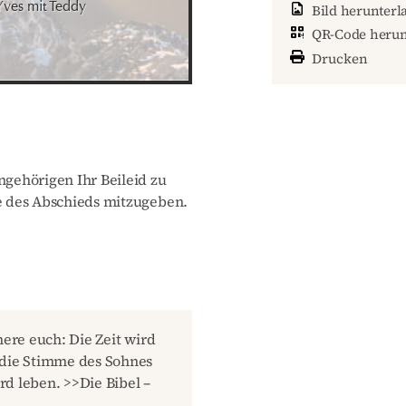
Yves mit Teddy
Bild herunterl
QR-Code herun
Drucken
gehörigen Ihr Beileid zu
 des Abschieds mitzugeben.
here euch: Die Zeit wird
 die Stimme des Sohnes
d leben. >>Die Bibel –