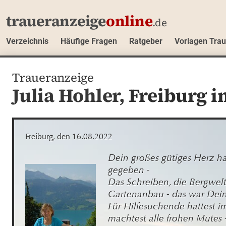
traueranzeige
online
.de
Verzeichnis
Häufige Fragen
Ratgeber
Vorlagen Tra
Traueranzeige
Julia Hohler,
Freiburg i
Freiburg, den 16.08.2022
Dein großes gütiges Herz hat
gegeben - 

Das Schreiben, die Bergwelt
Gartenanbau - das war Dein 
Für Hilfesuchende hattest im
machtest alle frohen Mutes -