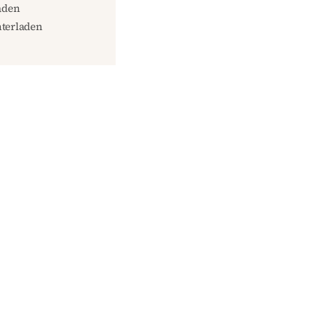
aden
terladen