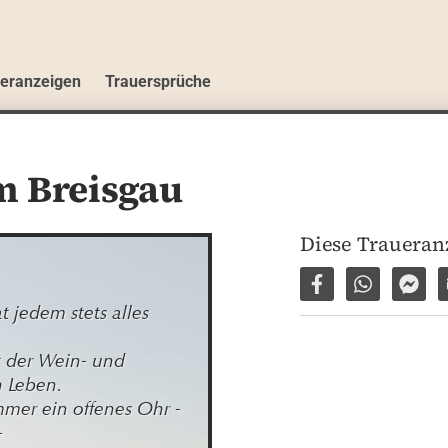
ueranzeigen
Trauersprüche
m Breisgau
Diese Traueranz
Auf Facebook tei
Per WhatsA
Per 
 jedem stets alles 
 der Wein- und 
Leben. 

mer ein offenes Ohr - 

