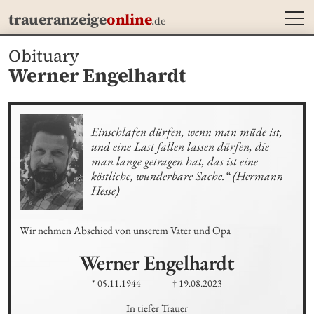
MEN
traueranzeige
online
.de
Obituary
Werner Engelhardt
Einschlafen dürfen, wenn man müde ist, 
und eine Last fallen lassen dürfen, die 
man lange getragen hat, das ist eine 
köstliche, wunderbare Sache.“ (Hermann 
Hesse)
Wir nehmen Abschied von unserem Vater und Opa
Werner
Engelhardt
* 05.11.1944
† 19.08.2023
In tiefer Trauer