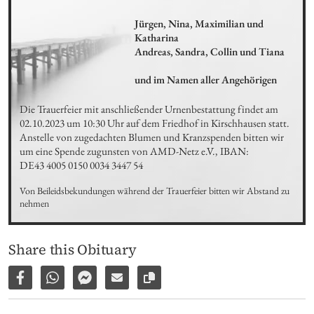
Jürgen, Nina, Maximilian und 
Katharina

Andreas, Sandra, Collin und Tiana

und im Namen aller Angehörigen
Die Trauerfeier mit anschließender Urnenbestattung findet am 
02.10.2023 um 10:30 Uhr auf dem Friedhof in Kirschhausen statt.

Anstelle von zugedachten Blumen und Kranzspenden bitten wir 
um eine Spende zugunsten von AMD-Netz e.V., IBAN:

DE43 4005 0150 0034 3447 54
Von Beileidsbekundungen während der Trauerfeier bitten wir Abstand zu 
nehmen
Share this Obituary
Share on Facebook
Share via WhatsApp
Share via Facebook Messenger
Share via E-Mail
Copy link to page