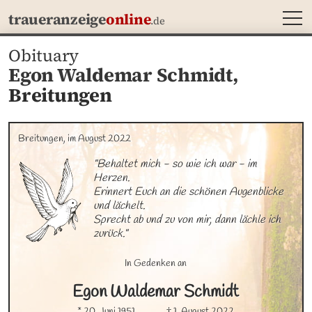
MEN
traueranzeige
online
.de
Obituary
Egon Waldemar Schmidt,
Breitungen
Breitungen, im August 2022
"Behaltet mich - so wie ich war - im 
Herzen.

Erinnert Euch an die schönen Augenblicke

und lächelt.

Sprecht ab und zu von mir, dann lächle ich 
zurück."
In Gedenken an
Egon Waldemar
Schmidt
* 20. Juni 1951
† 1. August 2022