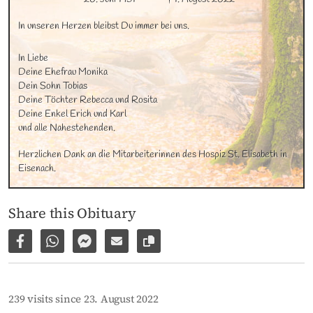
In unseren Herzen bleibst Du immer bei uns.
In Liebe

Deine Ehefrau Monika

Dein Sohn Tobias

Deine Töchter Rebecca und Rosita

Deine Enkel Erich und Karl

und alle Nahestehenden.
Herzlichen Dank an die Mitarbeiterinnen des Hospiz St. Elisabeth in 
Eisenach.
Share this Obituary
Share on Facebook
Share via WhatsApp
Share via Facebook Messenger
Share via E-Mail
Copy link to page
239 visits since 23. August 2022