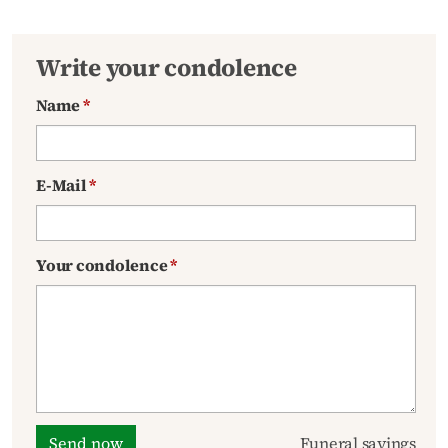
Write your condolence
Name
*
E-Mail
*
Your condolence
*
Send now
Funeral sayings