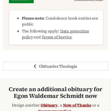
Please note:
Condolence book entries are
public
The following apply:
Data protection
policy
and
Terms of Service
Obituaries Thuringia
Create an additional obituary for
Egon Waldemar Schmidt now
Design another
Obituary
, a
Note of Thanks
or a