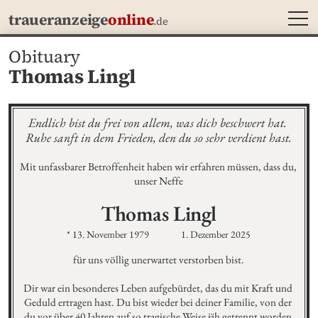
MEN
traueranzeige
online
.de
Obituary
Thomas Lingl
Endlich bist du frei von allem, was dich beschwert hat. 
Ruhe sanft in dem Frieden, den du so sehr verdient hast.
Mit unfassbarer Betroffenheit haben wir erfahren müssen, dass du, 
unser Neffe
Thomas
Lingl
* 13. November 1979
1. Dezember 2025
für uns völlig unerwartet verstorben bist.

Dir war ein besonderes Leben aufgebürdet, das du mit Kraft und 
Geduld ertragen hast. Du bist wieder bei deiner Familie, von der 
du vor über 40 Jahren auf so tragische Weise jäh getrennt worden 