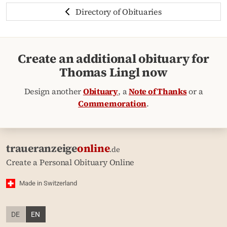
Directory of Obituaries
Create an additional obituary for
Thomas Lingl now
Design another
Obituary
, a
Note of Thanks
or a
Commemoration
.
traueranzeige
online
.de
Create a Personal Obituary Online
Made in Switzerland
DE
EN