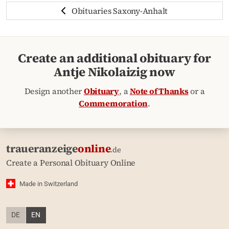
Obituaries Saxony-Anhalt
Create an additional obituary for
Antje Nikolaizig now
Design another
Obituary
, a
Note of Thanks
or a
Commemoration
.
traueranzeige
online
.de
Create a Personal Obituary Online
Made in Switzerland
DE
EN