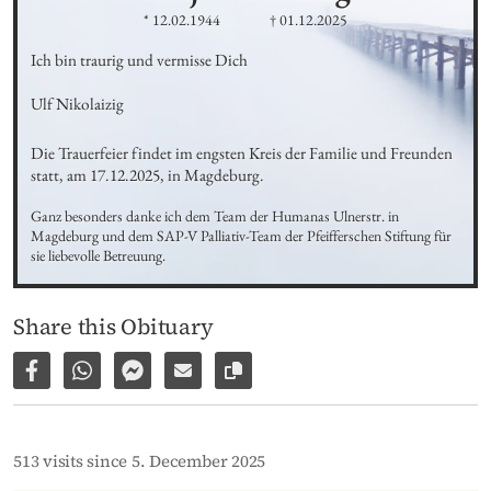
* 12.02.1944
† 01.12.2025
Ich bin traurig und vermisse Dich

Ulf Nikolaizig
Die Trauerfeier findet im engsten Kreis der Familie und Freunden 
statt, am 17.12.2025, in Magdeburg.
Ganz besonders danke ich dem Team der Humanas Ulnerstr. in 
Magdeburg und dem SAP-V Palliativ-Team der Pfeifferschen Stiftung für 
sie liebevolle Betreuung.
Share this Obituary
Share on Facebook
Share via WhatsApp
Share via Facebook Messenger
Share via E-Mail
Copy link to page
513 visits since 5. December 2025