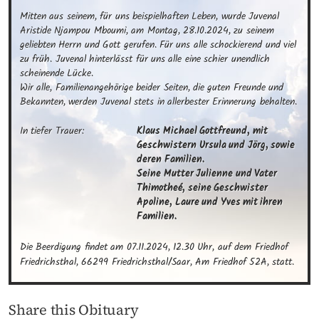
Mitten aus seinem, für uns beispielhaften Leben, wurde Juvenal 
Aristide Njampou Mboumi, am Montag, 28.10.2024, zu seinem 
geliebten Herrn und Gott gerufen. Für uns alle schockierend und viel 
zu früh. Juvenal hinterlässt für uns alle eine schier unendlich 
scheinende Lücke.

Wir alle, Familienangehörige beider Seiten, die guten Freunde und 
Bekannten, werden Juvenal stets in allerbester Erinnerung behalten.
In tiefer Trauer:
Klaus Michael Gottfreund, mit 
Geschwistern Ursula und Jörg, sowie 
deren Familien.

Seine Mutter Julienne und Vater 
Thimotheé, seine Geschwister 
Apoline, Laure und Yves mit ihren 
Familien.
Die Beerdigung findet am 07.11.2024, 12.30 Uhr, auf dem Friedhof 
Friedrichsthal, 66299 Friedrichsthal/Saar, Am Friedhof 52A, statt.
Share this Obituary