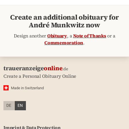
Create an additional obituary for
André Munkwitz now
Design another
Obituary
, a
Note of Thanks
or a
Commemoration
.
traueranzeige
online
.de
Create a Personal Obituary Online
Made in Switzerland
DE
EN
Imprint & Data Protection