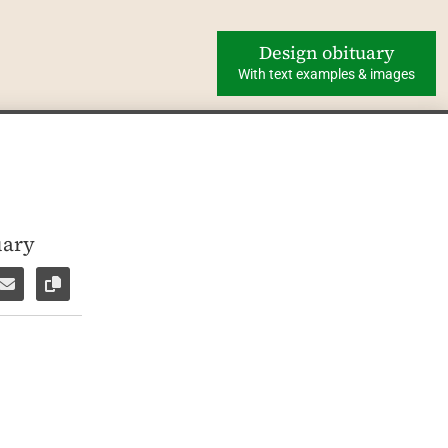
Design obituary
With text examples & images
uary
ok
WhatsApp
e via Facebook Messenger
Share via E-Mail
Copy link to page