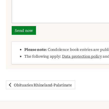
Send now
Please note:
Condolence book entries are publ
The following apply:
Data protection policy
an
Obituaries Rhineland-Palatinate