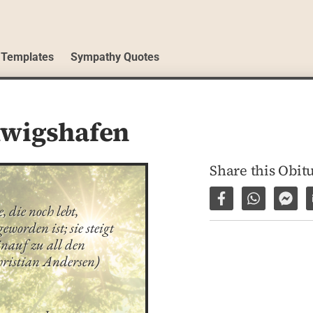
 Templates
Sympathy Quotes
wigshafen
Share this Obit
Share on Facebo
Share via 
Shar
die noch lebt, 
orden ist; sie steigt 
nauf zu all den 
hristian Andersen)