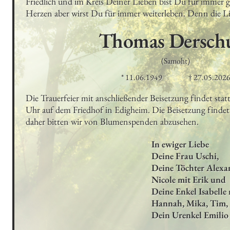
Friedlich und im Kreis Deiner Lieben bist Du für immer g
Herzen aber wirst Du für immer weiterleben. Denn die Lie
Thomas
Dersc
(Samoht)
* 11.06.1949
† 27.05.202
Die Trauerfeier mit anschließender Beisetzung findet sta
Uhr auf dem Friedhof in Edigheim. Die Beisetzung findet 
daher bitten wir von Blumenspenden abzusehen.
In ewiger Liebe 

Deine Frau Uschi, 

Deine Töchter Alexa
Nicole mit Erik und 

Deine Enkel Isabelle 
Hannah, Mika, Tim, 
Dein Urenkel Emilio