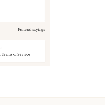
Funeral sayings
ic
d
Terms of Service