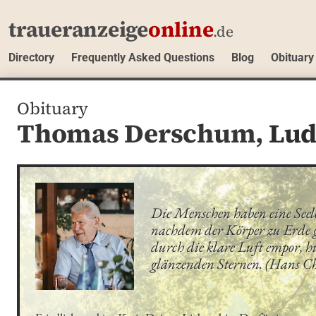
traueranzeige
online
.de
Directory
Frequently Asked Questions
Blog
Obituary
Obituary
Thomas Derschum,
Lud
Die Menschen haben eine Seele, 
nachdem der Körper zu Erde gew
durch die klare Luft empor, hi
glänzenden Sternen. (Hans C