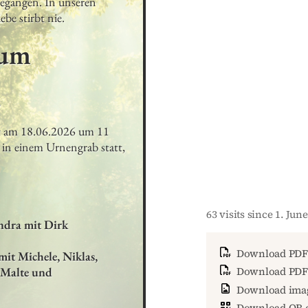
egangen. In unseren 
be stirbt nie.
hum
6
tt am 18.06.2026 um 11 
in einem Urnengrab statt, 
63 visits since 1. Jun
ndra mit Dirk

Download PDF
mit Michele, Niklas, 
Malte und 

Download PDF 
Download ima
Download QR 