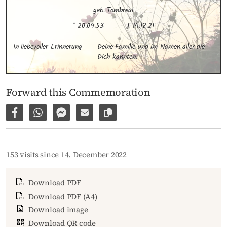
geb. Tombreul
* 20.04.53
† 14.12.21
In liebevoller Erinnerung
Deine Familie und im Namen aller die 
Dich kannten.
Forward this Commemoration
Share on Facebook
Share via WhatsApp
Share via Facebook Messenger
Share via E-Mail
Copy link to page
153 visits since 14. December 2022
Download PDF
Download PDF (A4)
Download image
Download QR code