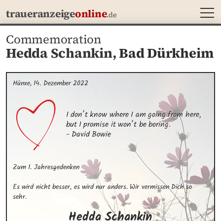
MEN
traueranzeige
online
.de
Commemoration
Hedda Schankin,
Bad Dürkheim
Hünxe, 14. Dezember 2022
I don’t know where I am going from here, 
but I promise it won’t be boring.

- David Bowie
Zum 1. Jahresgedenken

Es wird nicht besser, es wird nur anders. Wir vermissen Dich so 
sehr.
Hedda
Schankin