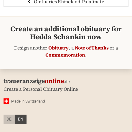
Obituaries Rhineland-Palatinate
Create an additional obituary for
Hedda Schankin now
Design another
Obituary
, a
Note of Thanks
or a
Commemoration
.
traueranzeige
online
.de
Create a Personal Obituary Online
Made in Switzerland
DE
EN