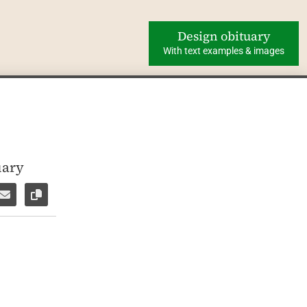
Design obituary
With text examples & images
uary
ok
WhatsApp
e via Facebook Messenger
Share via E-Mail
Copy link to page