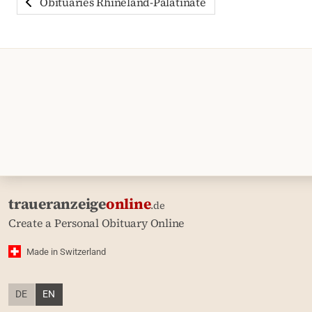
Obituaries Rhineland-Palatinate
traueranzeige
online
.de
Create a Personal Obituary Online
Made in Switzerland
DE
EN