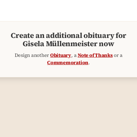
Create an additional obituary for
Gisela Müllenmeister now
Design another
Obituary
, a
Note of Thanks
or a
Commemoration
.