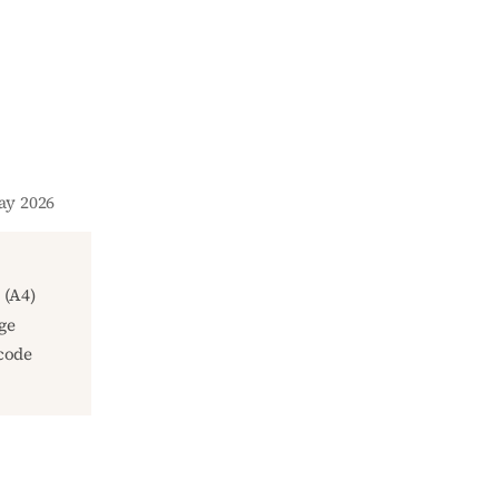
May 2026
(A4)
ge
code