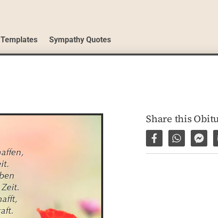
 Templates
Sympathy Quotes
Share this Obit
Share on Facebo
Share via 
Shar
ffen,

t.

ben

eit.

fft,

aft.