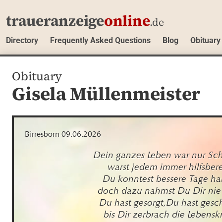
traueranzeige
online
.de
Directory
Frequently Asked Questions
Blog
Obituary
Obituary
Gisela Müllenmeister
Birresborn 09.06.2026
Dein ganzes Leben war nur Scha
warst jedem immer hilfsberei
Du konntest bessere Tage ha
doch dazu nahmst Du Dir nie Z
Du hast gesorgt,Du hast gescha
bis Dir zerbrach die Lebenskr