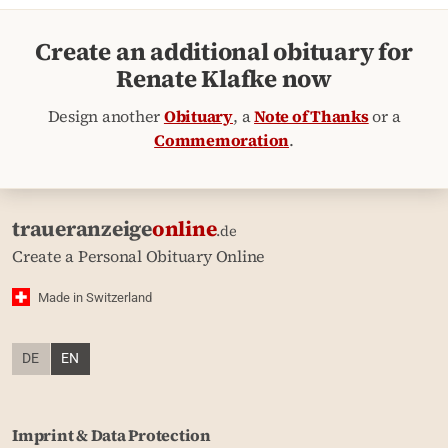
Create an additional obituary for
Renate Klafke now
Design another
Obituary
, a
Note of Thanks
or a
Commemoration
.
traueranzeige
online
.de
Create a Personal Obituary Online
Made in Switzerland
DE
EN
Imprint & Data Protection