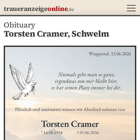
MEN
traueranzeige
online
.de
Obituary
Torsten Cramer,
Schwelm
Wuppertal, 13.06.2026
Niemals geht man so ganz,

irgendwas von mir bleibt hier,

es hat seinen Platz immer bei dir.
Plötzlich und unerwartet müssen wir Abschied nehmen von
Torsten
Cramer
* 14.08.1958
† 05.06.2026