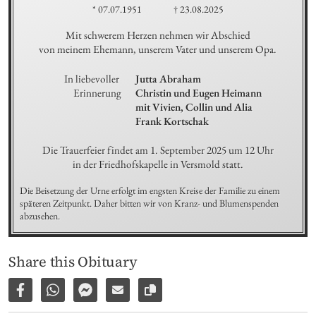
* 07.07.1951
† 23.08.2025
Mit schwerem Herzen nehmen wir Abschied

von meinem Ehemann, unserem Vater und unserem Opa.
In liebevoller 
Jutta Abraham

Erinnerung
Christin und Eugen Heimann

mit Vivien, Collin und Alia

Frank Kortschak
Die Trauerfeier findet am 1. September 2025 um 12 Uhr

in der Friedhofskapelle in Versmold statt.
Die Beisetzung der Urne erfolgt im engsten Kreise der Familie zu einem 
späteren Zeitpunkt. Daher bitten wir von Kranz- und Blumenspenden 
abzusehen.
Share this Obituary
Share on Facebook
Share via WhatsApp
Share via Facebook Messenger
Share via E-Mail
Copy link to page