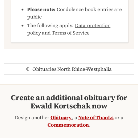
Please note:
Condolence book entries are
public
The following apply:
Data protection
policy
and
Terms of Service
Obituaries North Rhine-Westphalia
Create an additional obituary for
Ewald Kortschak now
Design another
Obituary
, a
Note of Thanks
or a
Commemoration
.