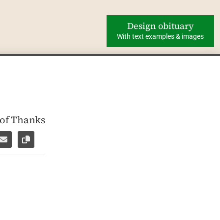
Design obituary
With text examples & images
 of Thanks
ok
WhatsApp
e via Facebook Messenger
Share via E-Mail
Copy link to page