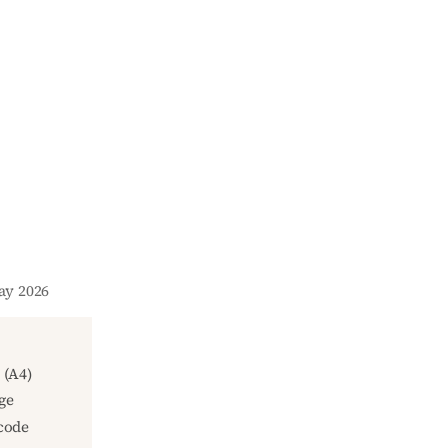
May 2026
(A4)
ge
code