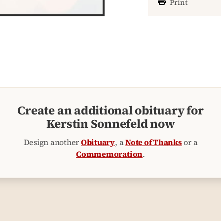
Print
Create an additional obituary for
Kerstin Sonnefeld now
Design another
Obituary
, a
Note of Thanks
or a
Commemoration
.