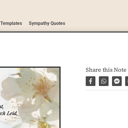
 Templates
Sympathy Quotes
Share this Note
Share on Facebo
Share via 
Shar


,

ch Leid,
