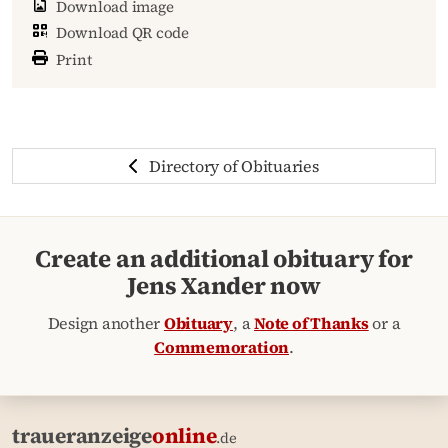
Download image
Download QR code
Print
Directory of Obituaries
Create an additional obituary for
Jens Xander now
Design another
Obituary
, a
Note of Thanks
or a
Commemoration
.
traueranzeige
online
.de