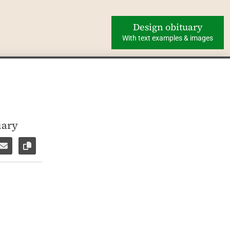
Design obituary
With text examples & images
uary
ok
WhatsApp
e via Facebook Messenger
Share via E-Mail
Copy link to page