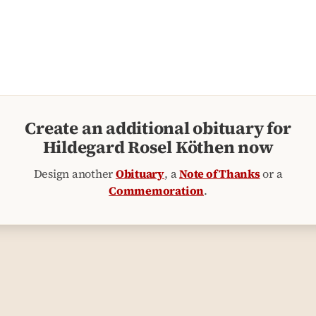
Create an additional obituary for
Hildegard Rosel Köthen now
Design another
Obituary
, a
Note of Thanks
or a
Commemoration
.