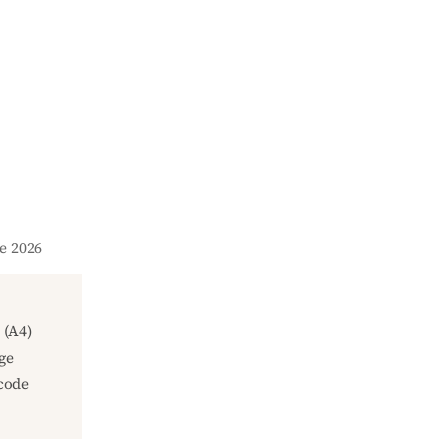
ne 2026
(A4)
ge
code