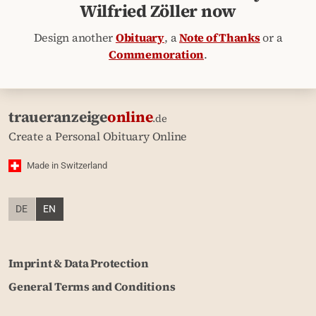
Wilfried Zöller now
Design another
Obituary
, a
Note of Thanks
or a
Commemoration
.
traueranzeige
online
.de
Create a Personal Obituary Online
Made in Switzerland
DE
EN
Imprint & Data Protection
General Terms and Conditions