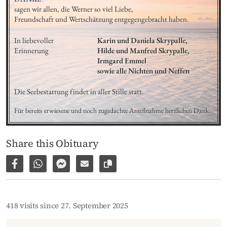
sagen wir allen, die Werner so viel Liebe,

Freundschaft und Wertschätzung entgegengebracht haben.
In liebevoller 
Karin und Daniela Skrypalle,

Erinnerung
Hilde und Manfred Skrypalle, 

Irmgard Emmel 

sowie alle Nichten und Neffen
Die Seebestattung findet in aller Stille statt.
Für bereits erwiesene und noch zugedachte Anteilnahme herzlichen Dank.
Share this Obituary
Share on Facebook
Share via WhatsApp
Share via Facebook Messenger
Share via E-Mail
Copy link to page
418 visits since 27. September 2025