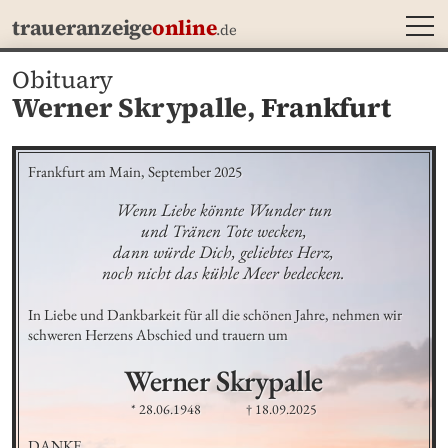
MEN
traueranzeige
online
.de
Obituary
Werner Skrypalle,
Frankfurt
Frankfurt am Main, September 2025
Wenn Liebe könnte Wunder tun

und Tränen Tote wecken,

dann würde Dich, geliebtes Herz,

noch nicht das kühle Meer bedecken.
In Liebe und Dankbarkeit für all die schönen Jahre, nehmen wir 
schweren Herzens Abschied und trauern um
Werner
Skrypalle
* 28.06.1948
† 18.09.2025
DANKE
