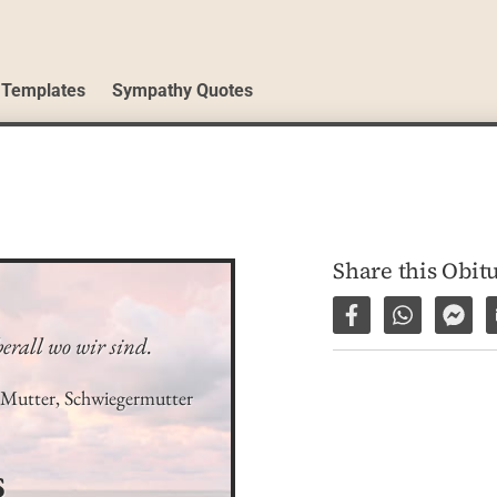
 Templates
Sympathy Quotes
Share this Obit
Share on Facebo
Share via 
Shar
erall wo wir sind.
Mutter, Schwiegermutter 
s