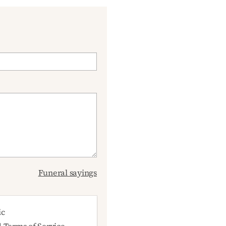
Funeral sayings
ic
d
Terms of Service