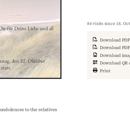
4
84 visits since 18. Oc
r für Deine Liebe und all 
Download PDF
Download PDF 
Download ima
nstag, den 22. Oktober 
Download QR 
statt.
Print
ondolences to the relatives