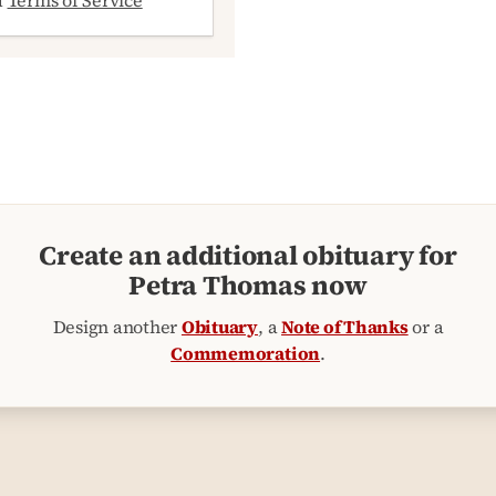
Create an additional obituary for
Petra Thomas now
Design another
Obituary
, a
Note of Thanks
or a
Commemoration
.