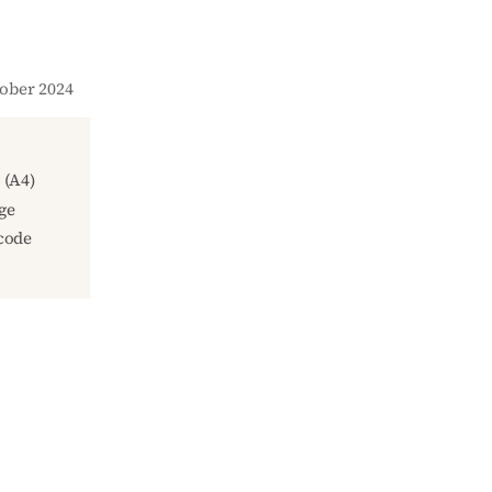
tober 2024
(A4)
ge
code