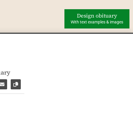
Design obituary
With text examples & images
uary
ok
WhatsApp
e via Facebook Messenger
Share via E-Mail
Copy link to page