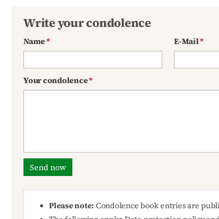
Write your condolence
Name
*
E-Mail
*
Your condolence
*
Send now
Please note:
Condolence book entries are publ
The following apply:
Data protection policy
an