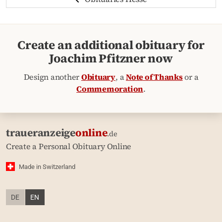
Create an additional obituary for
Joachim Pfitzner now
Design another
Obituary
, a
Note of Thanks
or a
Commemoration
.
traueranzeige
online
.de
Create a Personal Obituary Online
Made in Switzerland
DE
EN