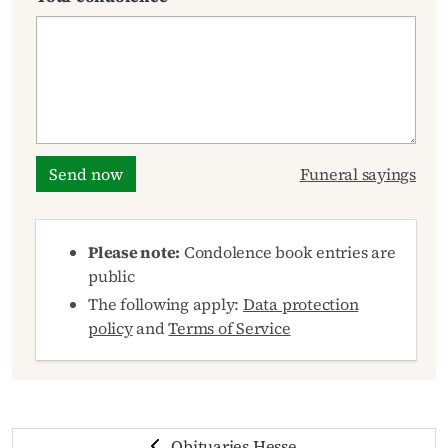
Send now
Funeral sayings
Please note:
Condolence book entries are
public
The following apply:
Data protection
policy
and
Terms of Service
Obituaries Hesse