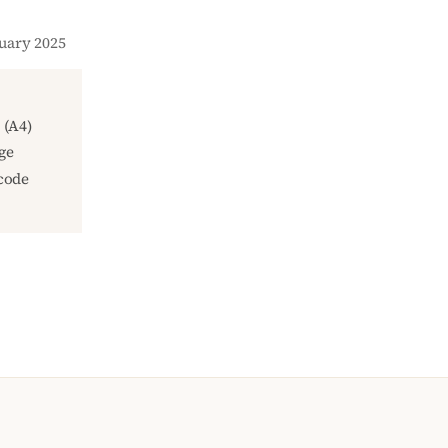
nuary 2025
(A4)
ge
code