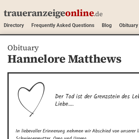
traueranzeige
online
.de
Directory
Frequently Asked Questions
Blog
Obituary
Obituary
Hannelore Matthews
Der Tod ist der Grenzstein des Leb
Liebe….
In liebevoller Erinnerung nehmen wir Abschied von unserer li
Schwiegermutter, Oma und Uroma